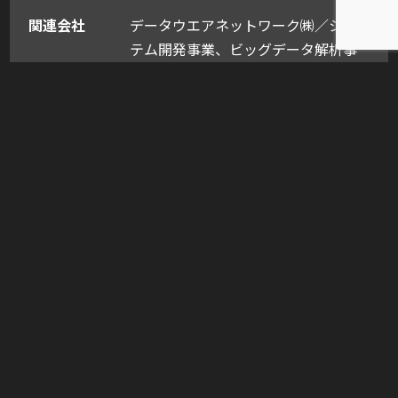
関連会社
データウエアネットワーク㈱／シス
テム開発事業、ビッグデータ解析事
業
㈱grapple／Web制作事業、オンライ
ンメディアバイイング事業
㈱ノア／クラウド化事業、ソーシャ
ルメディア統合事業
サン㈱／グループソリューション提
案事業
㈱ALCS／人材派遣事業
㈱フルスイング／キャラクターイベ
ント事業
その他合計14社